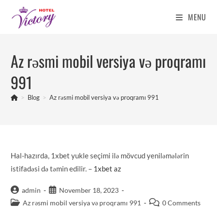
MENU
Skip
to
Az rəsmi mobil versiya və proqramı
content
991
>
Blog
>
Az rəsmi mobil versiya və proqramı 991
Hal-hazırda, 1xbet yukle seçimi ilə mövcud yeniləmələrin
istifadəsi də təmin edilir. –
1xbet az
Post
Post
admin
November 18, 2023
author:
published:
Post
Post
Az rəsmi mobil versiya və proqramı 991
0 Comments
category:
comments: