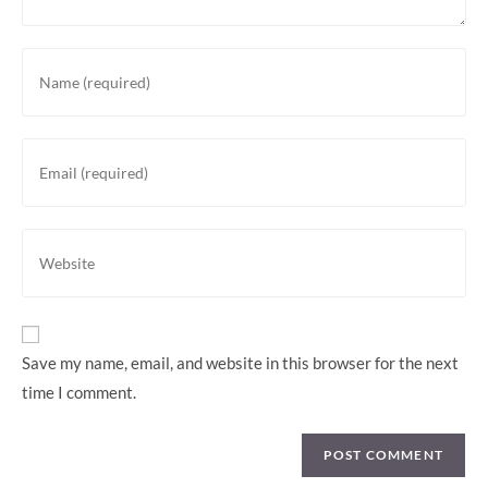
Enter
your
name
or
Enter
username
your
to
email
comment
address
Enter
to
your
comment
website
URL
(optional)
Save my name, email, and website in this browser for the next
time I comment.