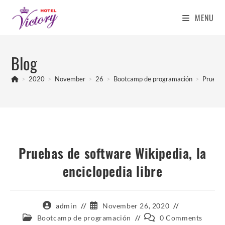
MENU
Skip
to
Blog
content
>
2020
>
November
>
26
>
Bootcamp de programación
>
Pruebas
Pruebas de software Wikipedia, la
enciclopedia libre
Post
Post
admin
November 26, 2020
author:
published:
Post
Post
Bootcamp de programación
0 Comments