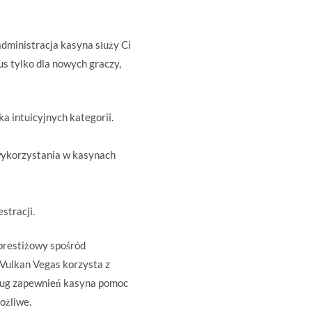
administracja kasyna służy Ci
us tylko dla nowych graczy,
ka intuicyjnych kategorii.
 wykorzystania w kasynach
stracji.
prestiżowy spośród
 Vulkan Vegas korzysta z
dług zapewnień kasyna pomoc
ożliwe.