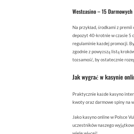
Westcasino – 15 Darmowych
Na przykład, środkami z premii
depozyt 40-krotnie w czasie 5 d
regulaminie każdej promocji. B
zgodnie z powyższą listą kroków
tożsamość, by ostatecznie rozeg
Jak wygrać w kasynie onl
Praktycznie każde kasyno inter
kwoty oraz darmowe spiny na w
Jako kasyno online w Polsce Vu
uczestników naszego wyjątkow
wiele więcej!