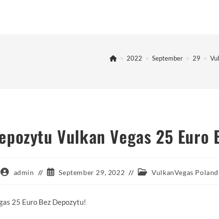
>
2022
>
September
>
29
>
Vu
epozytu Vulkan Vegas 25 Euro 
Post
Post
Post
admin
September 29, 2022
VulkanVegas Poland
author:
published:
category:
gas 25 Euro Bez Depozytu!