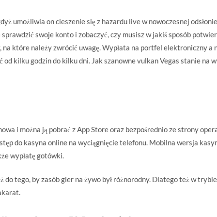
yż umożliwia on cieszenie się z hazardu live w nowoczesnej odsłonie
sprawdzić swoje konto i zobaczyć, czy musisz w jakiś sposób potwier
na które należy zwrócić uwagę. Wypłata na portfel elektroniczny a na
ać od kilku godzin do kilku dni. Jak szanowne vulkan Vegas stanie na 
mowa i można ją pobrać z App Store oraz bezpośrednio ze strony opera
tęp do kasyna online na wyciągnięcie telefonu. Mobilna wersja kasy
akże wypłatę gotówki.
do tego, by zasób gier na żywo był różnorodny. Dlatego też w trybie
akarat.