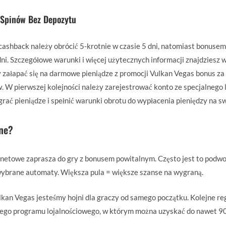
 Spinów Bez Depozytu
 cashback należy obrócić 5-krotnie w czasie 5 dni, natomiast bonu
ni. Szczegółowe warunki i więcej użytecznych informacji znajdziesz w
y załapać się na darmowe pieniądze z promocji Vulkan Vegas bonus za
. W pierwszej kolejności należy zarejestrować konto ze specjalnego l
rać pieniądze i spełnić warunki obrotu do wypłacenia pieniędzy na s
ine?
netowe zaprasza do gry z bonusem powitalnym. Często jest to podwo
ybrane automaty. Większa pula = większe szanse na wygraną.
lkan Vegas jesteśmy hojni dla graczy od samego początku. Kolejne re
ego programu lojalnościowego, w którym można uzyskać do nawet 90