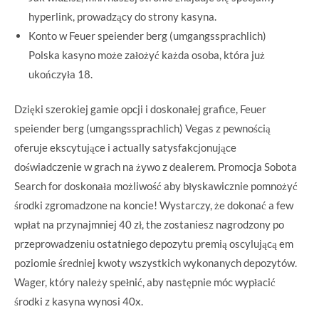
hyperlink, prowadzący do strony kasyna.
Konto w Feuer speiender berg (umgangssprachlich)
Polska kasyno może założyć każda osoba, która już
ukończyła 18.
Dzięki szerokiej gamie opcji i doskonałej grafice, Feuer
speiender berg (umgangssprachlich) Vegas z pewnością
oferuje ekscytujące i actually satysfakcjonujące
doświadczenie w grach na żywo z dealerem. Promocja Sobota
Search for doskonała możliwość aby błyskawicznie pomnożyć
środki zgromadzone na koncie! Wystarczy, że dokonać a few
wpłat na przynajmniej 40 zł, the zostaniesz nagrodzony po
przeprowadzeniu ostatniego depozytu premią oscylującą em
poziomie średniej kwoty wszystkich wykonanych depozytów.
Wager, który należy spełnić, aby następnie móc wypłacić
środki z kasyna wynosi 40x.