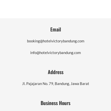
Email
booking@hotelvictorybandung.com
info@hotelvictorybandung.com
Address
Jl. Pajajaran No. 79, Bandung, Jawa Barat
Business Hours