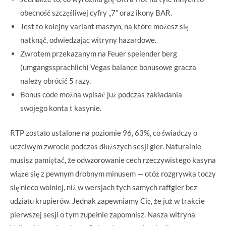
obecność szczęśliwej cyfry „7” oraz ikony BAR.
Jest to kolejny variant maszyn, na które możesz się
natknąć, odwiedzając witryny hazardowe.
Zwrotem przekazanym na Feuer speiender berg
(umgangssprachlich) Vegas balance bonusowe gracza
należy obrócić 5 razy.
Bonus code można wpisać już podczas zakładania
swojego konta t kasynie.
RTP zostało ustalone na poziomie 96, 63%, co świadczy o
uczciwym zwrocie podczas dłuższych sesji gier. Naturalnie
musisz pamiętać, że odwzorowanie cech rzeczywistego kasyna
wiąże się z pewnym drobnym minusem — otóż rozgrywka toczy
się nieco wolniej, niż w wersjach tych samych raffgier bez
udziału krupierów. Jednak zapewniamy Cię, że już w trakcie
pierwszej sesji o tym zupełnie zapomnisz. Nasza witryna