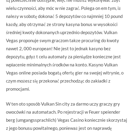
są powszechnie dostępne, więc nie musisz wykonywać zbyt
wielu czynności, aby móc w nie zagrać. Polega on em tym, iż
należy w sobotę dokonać 5 depozytów co najmniej 10 pound
każdy, aby otrzymać ze strony kasyna bonus w wysokości
średniej kwoty dokonanych uprzednio depozytów. Vulkan
Vegas proponuje swym graczom także procuring do kwoty
nawet 2, 000 european! Nie jest to jednak kasyno bez
depozytu, gdyż t celu automaty za pieniądze konieczne jest
wpłacenie minimalnych środków na konto. Kasyno Vulkan
Vegas online posiada bogatą ofertę gier na swojej witrynie, o
czym możesz się przekonać przechodząc do zakładki z
promocjami.
W ten oto sposób Vulkan Sin city za darmo uczy graczy gry
owocówki na automatach. Po rejestracji w Feuer speiender
berg (umgangssprachlich) Vegas Casino koniecznie skorzystaj
z jego bonusu powitalnego, ponieważ jest on naprawdę