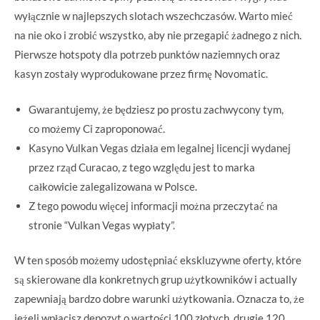
wyłącznie w najlepszych slotach wszechczasów. Warto mieć
na nie oko i zrobić wszystko, aby nie przegapić żadnego z nich.
Pierwsze hotspoty dla potrzeb punktów naziemnych oraz
kasyn zostały wyprodukowane przez firmę Novomatic.
Gwarantujemy, że będziesz po prostu zachwycony tym,
co możemy Ci zaproponować.
Kasyno Vulkan Vegas działa em legalnej licencji wydanej
przez rząd Curacao, z tego względu jest to marka
całkowicie zalegalizowana w Polsce.
Z tego powodu więcej informacji można przeczytać na
stronie “Vulkan Vegas wypłaty”.
W ten sposób możemy udostępniać ekskluzywne oferty, które
są skierowane dla konkretnych grup użytkowników i actually
zapewniają bardzo dobre warunki użytkowania. Oznacza to, że
jeżeli wpłacisz depozyt o wartości 100 złotych, drugie 120