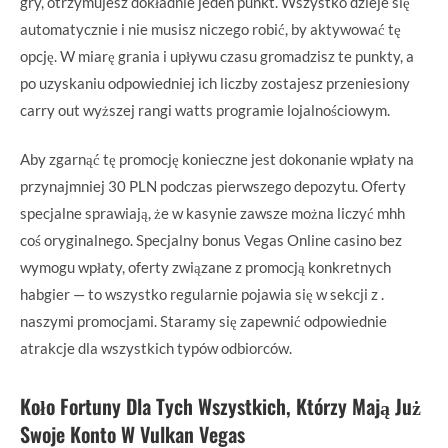
gry, otrzymujesz dokładnie jeden punkt. Wszystko dzieje się
automatycznie i nie musisz niczego robić, by aktywować tę
opcję. W miarę grania i upływu czasu gromadzisz te punkty, a
po uzyskaniu odpowiedniej ich liczby zostajesz przeniesiony
carry out wyższej rangi watts programie lojalnościowym.
Aby zgarnąć tę promocję konieczne jest dokonanie wpłaty na
przynajmniej 30 PLN podczas pierwszego depozytu. Oferty
specjalne sprawiają, że w kasynie zawsze można liczyć mhh
coś oryginalnego. Specjalny bonus Vegas Online casino bez
wymogu wpłaty, oferty związane z promocją konkretnych
habgier — to wszystko regularnie pojawia się w sekcji z .
naszymi promocjami. Staramy się zapewnić odpowiednie
atrakcje dla wszystkich typów odbiorców.
Koło Fortuny Dla Tych Wszystkich, Którzy Mają Już
Swoje Konto W Vulkan Vegas