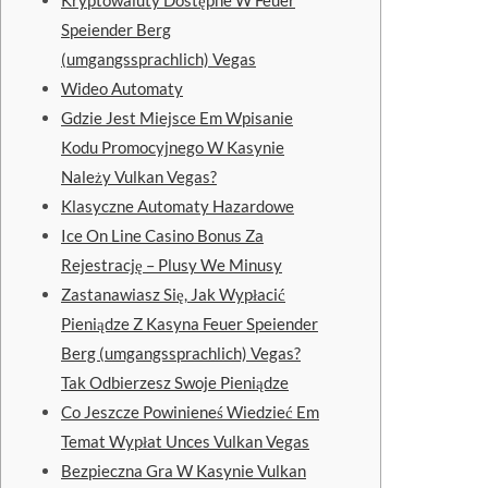
Kryptowaluty Dostępne W Feuer
Speiender Berg
(umgangssprachlich) Vegas
Wideo Automaty
Gdzie Jest Miejsce Em Wpisanie
Kodu Promocyjnego W Kasynie
Należy Vulkan Vegas?
Klasyczne Automaty Hazardowe
Ice On Line Casino Bonus Za
Rejestrację – Plusy We Minusy
Zastanawiasz Się, Jak Wypłacić
Pieniądze Z Kasyna Feuer Speiender
Berg (umgangssprachlich) Vegas?
Tak Odbierzesz Swoje Pieniądze
Co Jeszcze Powinieneś Wiedzieć Em
Temat Wypłat Unces Vulkan Vegas
Bezpieczna Gra W Kasynie Vulkan