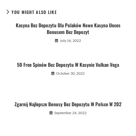
YOU MIGHT ALSO LIKE
Kasyna Bez Depozytu Dla Polaków Nowe Kasyna Unces
Bonusem Bez Depozyt
July 16, 2022
50 Free Spinów Bez Depozytu W Kasynie Vulkan Vega
October 30, 2022
Zgarnij Najlepsze Bonusy Bez Depozytu W Polsce W 202
September 24, 2022