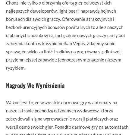
Chodzi nie tylko o olbrzymią ofertę gier od wszystkich
najlepszych deweloperów, light beer i naprawdę hojnych
bonusach dla swoich graczy. Oferowanie atrakcyjnych i
bezkonkurencyjnych bonusów powitalnych to alle z naszych
ulubionych sposobów na zachęcenie nowych graczy carry out
założenia konta w kasynie Vulkan Vegas. Zdajemy sobie
sprawę, że większa ilość środków na grę, równa się dłuższej i
przyjemniejszej zabawie z jednoczesnym znacznie niższym
ryzykiem.
Nagrody We Wyróżnienia
Ważne jest to, że wszystkie darmowe gry w automaty na
naszej stronie pochodzą od znanych wydawców, którzy
zdecydowali się na wprowadzenie wersji płatniczych oraz
wersji demo swoich gier. Ponadto darmowe gry na automatach