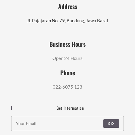
Address
Jl. Pajajaran No. 79, Bandung, Jawa Barat
Business Hours
Open 24 Hours
Phone
022-6075 123
Get Information
GO