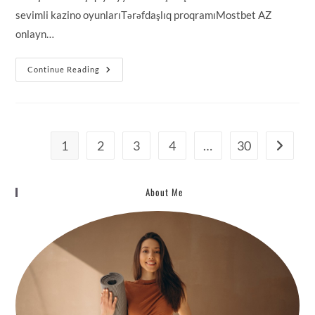
sevimli kazino oyunlarıTərəfdaşlıq proqramıMostbet AZ
onlayn…
Mosbet:
Continue Reading
Onlayn
Kazino
Və
Idman
Mərclər
1
2
3
4
…
30
Go to th
About Me