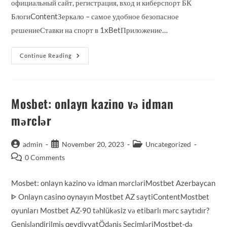
официальный сайт, регистрация, вход и киберспорт БК
БлогиContentЗеркало – самое удобное безопасное
решениеСтавки на спорт в 1xBetПриложение…
Актуальное
Continue Reading
Зеркало
1xBet
Рабочее
На
Сегодня
Прямо
Mosbet: onlayn kazino və idman
Сейча
mərclər
Post
Post
Post
admin
November 20, 2023
Uncategorized
author:
published:
category:
Post
0 Comments
comments:
Mosbet: onlayn kazino və idman mərcləriMostbet Azerbaycan
ᐈ Onlayn casino oynayın Mostbet AZ saytiContentMostbet
oyunları Mostbet AZ-90 təhlükəsiz və etibarlı mərc saytıdır?
Genişləndirilmiş qeydiyyatÖdəniş SeçimləriMostbet-də