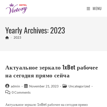
MENU
Skip
to
Yearly Archives: 2023
content
>
2023
Актуальное зеркало 1xBet рабочее
на сегодня прямо сейча
Post
Post
Post
admin
November 21, 2023
Uncategorized
author:
published:
category:
Post
0 Comments
comments:
Актуальное зеркало 1xBet рабочее на сегодня прямо