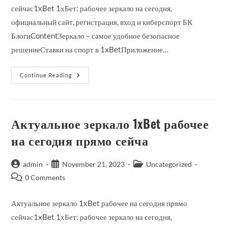
сейчас1xBet 1хБет: рабочее зеркало на сегодня,
официальный сайт, регистрация, вход и киберспорт БК
БлогиContentЗеркало – самое удобное безопасное
решениеСтавки на спорт в 1xBetПриложение…
Актуальное
Continue Reading
Зеркало
1xBet
Рабочее
На
Сегодня
Прямо
Актуальное зеркало 1xBet рабочее
Сейча
на сегодня прямо сейча
Post
Post
Post
admin
November 21, 2023
Uncategorized
author:
published:
category:
Post
0 Comments
comments:
Актуальное зеркало 1xBet рабочее на сегодня прямо
сейчас1xBet 1хБет: рабочее зеркало на сегодня,