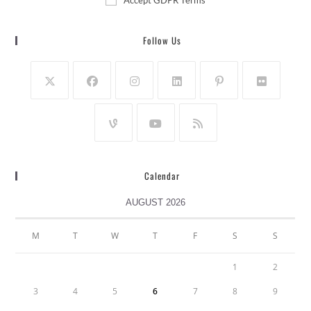
Follow Us
Calendar
AUGUST 2026
M
T
W
T
F
S
S
1
2
3
4
5
6
7
8
9