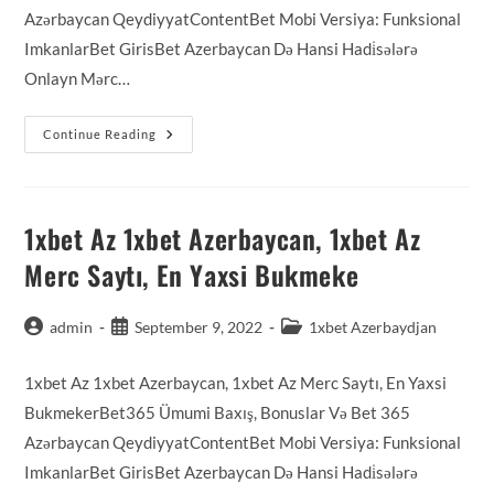
Azərbaycan QeydiyyatContentBet Mobi Versiya: Funksional
ImkanlarBet GirisBet Azerbaycan Də Hansi Hadi̇sələrə
Onlayn Mərc…
1xbet
Continue Reading
Az
1xbet
Azerbaycan,
1xbet
Az
Merc
1xbet Az 1xbet Azerbaycan, 1xbet Az
Saytı,
En
Merc Saytı, En Yaxsi Bukmeke
Yaxsi
Bukmeke
Post
Post
Post
admin
September 9, 2022
1xbet Azerbaydjan
author:
published:
category:
1xbet Az 1xbet Azerbaycan, 1xbet Az Merc Saytı, En Yaxsi
BukmekerBet365 Ümumi Baxış, Bonuslar Və Bet 365
Azərbaycan QeydiyyatContentBet Mobi Versiya: Funksional
ImkanlarBet GirisBet Azerbaycan Də Hansi Hadi̇sələrə