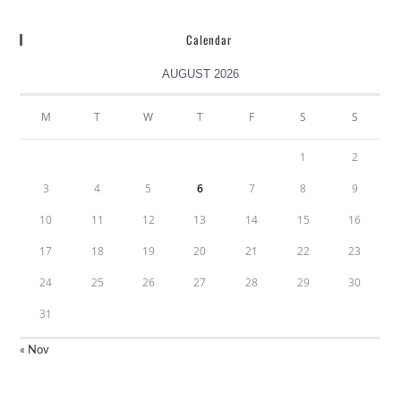
Calendar
AUGUST 2026
M
T
W
T
F
S
S
1
2
3
4
5
6
7
8
9
10
11
12
13
14
15
16
17
18
19
20
21
22
23
24
25
26
27
28
29
30
31
« Nov