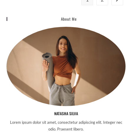
About Me
NATASHA SILVA
Lorem ipsum dolor sit amet, consectetur adipiscing elit. Integer nec
odio. Praesent libero.