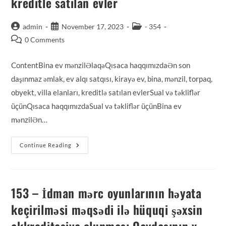
kreditle satilan evler
Post
Post
Post
admin
November 17, 2023
- 354
author:
published:
category:
Post
0 Comments
comments:
ContentBina ev mənzilƏlaqəQısaca haqqımızdaƏn son
daşınmaz əmlak, ev alqı satqısı, kirayə ev, bina, mənzil, torpaq,
obyekt, villa elanları, kreditlə satılan evlerSual və təkliflər
üçünQısaca haqqımızdaSual və təkliflər üçünBina ev
mənzilƏn…
Dasinmaz
Continue Reading
Emlak
Elanlari,
Ev
Elanlari,
Ev
Alqi
153 – İdman mərc oyunlarının həyata
Satqisi,
Kiraye
keçirilməsi məqsədi ilə hüquqi şəxsin
Evler,
Torpaq,
Obyekt,