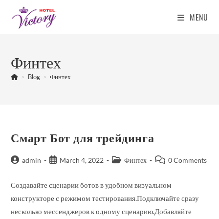
MENU
Skip
to
Финтех
content
>
Blog
>
Финтех
Смарт Бот для трейдинга
Post
Post
Post
Post
admin
March 4, 2022
Финтех
0 Comments
author:
published:
category:
comments:
Создавайте сценарии ботов в удобном визуальном
конструкторе с режимом тестирования.Подключайте сразу
несколько мессенджеров к одному сценарию.Добавляйте