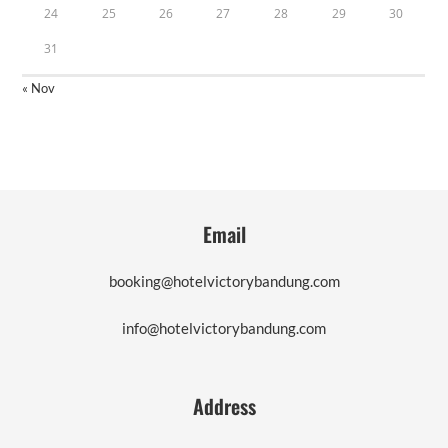
24
25
26
27
28
29
30
31
« Nov
Email
booking@hotelvictorybandung.com
info@hotelvictorybandung.com
Address