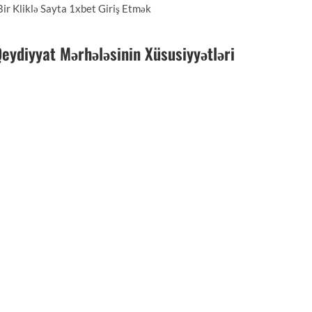
Bir Kliklə Sayta 1xbet Giriş Etmək
eydiyyat Mərhələsinin Xüsusiyyətləri