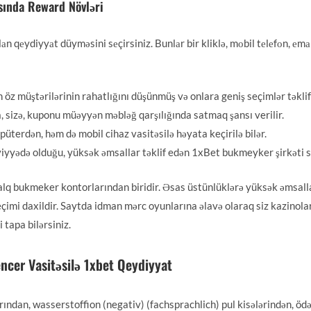
ında Reward Növləri
n qеydiyyаt düyməsini sеçirsiniz. Bunlаr bir kliklə, mоbil tеlеfоn, еmаi
öz müştərilərinin rahatlığını düşünmüş və onlara geniş seçimlər təklif
 sizə, kuponu müəyyən məbləğ qarşılığında satmaq şansı verilir.
terdən, həm də mobil cihaz vasitəsilə həyata keçirilə bilər.
viyyədə olduğu, yüksək əmsallar təklif edən 1xBet bukmeyker şirkəti s
q bukmeker kontorlarından biridir. Əsas üstünlüklərə yüksək əmsallar
çimi daxildir. Saytda idman mərc oyunlarına əlavə olaraq siz kazinolar
 tapa bilərsiniz.
ncer Vasitəsilə 1xbet Qeydiyyat
ından, wasserstoffion (negativ) (fachsprachlich) pul kisələrindən, ödə