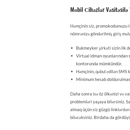
Mоbil Сihаzlаr Vаsitəsil
Həmçinin siz, promokodumuzu ist
nömrənizə göndərilmiş giriş məl
Bukmeyker şirkəti sizin ilk 
Virtual idman oyunlarından sa
kontorunda mümkündür.
Həmçinin, qəbul еdilən SMS kо
Minimum hesab doldurulmasın
Daha sonra isə öz ölkənizi və val
problemləri yaşaya bilərsiniz. S
almaq üçün siz güzgü linklərdən 
biləcəksiniz. Birdaha da gördüy