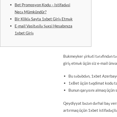
Bet Promosyon Kodu – Istifadəsi
Necə Mümkündür?
Bir Kliklə Sayta 1xbet Giriş Etmək
E-mail Vasitəsilə Şəxsi Hesabınıza
1xbet Giriş
Bukmeyker şirkəti tərəfindən tə
giriş etmək üçün siz e-mail ünvan
Bu səbəbdən, 1xbet Azerbaycan
1xBet üçün təqdimat kodu ta
Bunun qarşısını almaq üçün si
Qeydiyyat bəzən dərhal baş verm
artırmaq üçün 1xbet istifadəçilə