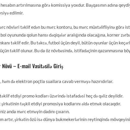
ir, hesabın artırılmasına görə komissiya yoxdur. Başqasının adına qeyd
siyə edilmir.
rc növləri təklif edən bu mərc kontoru, bu mərc müxtəlifliyinə görə ist
tbol oyununda qolun hansı dəqiqələr aralığında olacağına, korner zərbə
anı təklif edir. Bu təkcə, futbol üçün deyil, bütün oyunlar üçün keçərlid
r üçün təklif olunur. Bu da öz növbəsində, istifadəçinin qazanmasına bö
 Növü – E-mail Vasitəsilə Giriş
 həm də elektron poçtla suallara cavab verməyə hazırıdırlar.
klif etdiyi promo kodları üzərində istafadəsi heç də qəliz deyildir.
c şirkətinin təşkil etdiyi promosiya kodlarını əldə etmək olacaqdır.
niz anda mərc etməyin dadını çıxarın.
m artır, şirkətin özü isə dünya bukmekerlərinin reytinqində mövqeyini