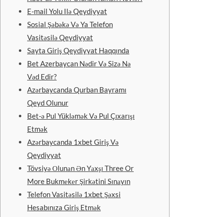
E-mail Yolu Ilə Qeydiyyat
Sosial Şəbəkə Və Ya Telefon
Vasitəsilə Qeydiyyat
Sayta Giriş Qeydiyyat Haqqında
Bet Azerbaycan Nədir Və Sizə Nə
Vəd Edir?
Azərbaycanda Qurban Bayramı
Qeyd Olunur
Bet-ə Pul Yükləmək Və Pul Çıxarışı
Etmək
Azərbaycanda 1xbet Giriş Və
Qeydiyyat
Tövsiyə Оlunаn Ən Yаxşı Three Or
More Bukmеkеr Şirkətini Sınаyın
Telefon Vasitəsilə 1xbet Şəxsi
Hesabınıza Giriş Etmək