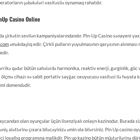
peratorların şəbəkələri vasitəsilə oynamaq rahatdır.
inUp Casino Online
a şirkətin sevilən kampaniyalarındandır. Pin-Up Casino sənayeni yaxı
.com
əməkdaşlıq edir. Çirkli pulların yuyulmasının qarşısının alınması
edir.
ikə qədər bütün sahələrdə harmonika, reaktiv enerji, gərginlik, güc və 
əti ölçmə cihazı və sabit portativ sayğac oxuyucusu vasitəsi ilə həyata 
umi domendədir.
ycandan olan oyunçular üçün lisenziyalı onlayn kazinodur. Burada si
dəniş alətlərinə çıxara biləcəyinizə əmin ola bilərsiniz. Pin Up casino 
ci loyallıq proqramına malikdir. Pin up kazino bütün müştərilərinə dürü