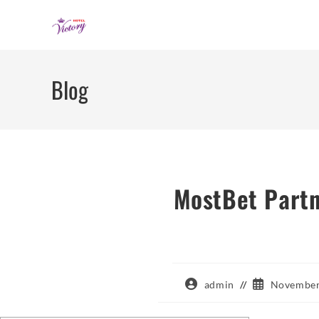
Skip
to
Blog
content
MostBet Partn
Post
Post
admin
November
author:
published: