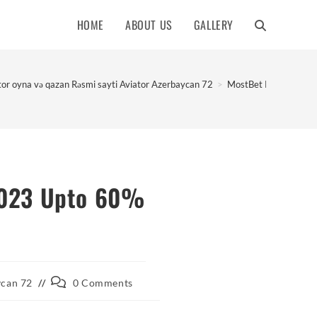
HOME
ABOUT US
GALLERY
TOGGLE
WEBSITE
tor oyna və qazan Rəsmi sayti Aviator Azerbaycan 72
>
MostBet Partners Aff
SEARCH
 2023 Upto 60%
Post
ycan 72
0 Comments
comments: