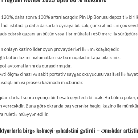
əğ 120%, daha sonra 100% artırılacaqdır. Pin Up Bonusu depozitlə birl
İndi istifadəçi daha da sərfəli oynaya biləcək, çünki əlində ən çox sevd
adə edərək qazanılan bütün vəsaitlər mükafatı x50 mərc ilə sürüşdürərə
 onlayn kazino lider oyun provayderləri ilə əməkdaşlıq edir.
lı bütün lazımi məlumatları siz bu məqalədən tapa bilərsiniz.
pot avtomatlarını da quraşdırmışdır.
yyəti ölçmə cihazı və sabit portativ sayğac oxuyucusu vasitəsi ilə həyata
 təsdiqlənməsi prosesi kazinoda məcburidir.
an dərhal sonra oyunçu bir hesab qeyd edə biləcək. Bu bölmə poker, 
erəcəkdir. Buna görə ekranda baş verənlər həqiqi kazino ilə mümkün
ya ruletlə müəyyən edilir.
aktyorlarla birgə kəlmeyi-şəhadətini gətirdi – Əməkdar artist