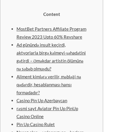
Content
MostBet Partners Affiliate Program
Review 2023 Upto 60% Revshare
Ad günündə insult keçirdi,
aktyorlarla birgə kəlmeyi-şəhadətini
gətirdi – Əməkdar artistin ölümünə
nə səbəb olmuşdu?
Aliment kimlərə verilir, məbləği nə
qədərdir, hesablanması hansı
formadadır?
Casino Pin Up Azerbaycan
rəsmi sayt Aviator Pin Up PinUp
Casino Online
Pin Up Casino Rulet