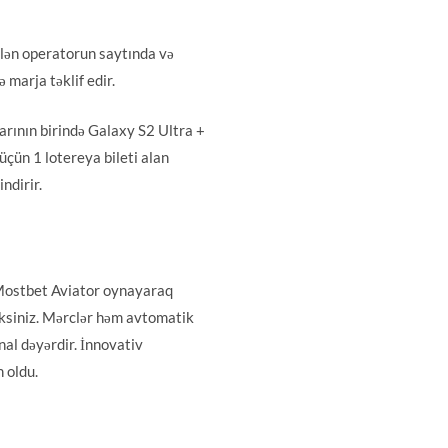
ilən operatorun saytında və
 marja təklif edir.
larının birində Galaxy S2 Ultra +
üçün 1 lotereya bileti alan
ndirir.
Mostbet Aviator oynayaraq
əksiniz. Mərclər həm avtomatik
nal dəyərdir. İnnovativ
 oldu.