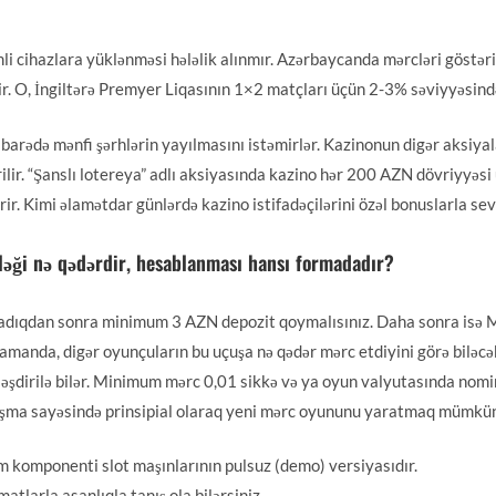
i cihazlara yüklənməsi hələlik alınmır. Azərbaycanda mərcləri göstər
ir. O, İngiltərə Premyer Liqasının 1×2 matçları üçün 2-3% səviyyəsində
 barədə mənfi şərhlərin yayılmasını istəmirlər. Kazinonun digər aksiya
lir. “Şanslı lotereya” adlı aksiyasında kazino hər 200 AZN dövriyyəsi 
rir. Kimi əlamətdar günlərdə kazino istifadəçilərini özəl bonuslarla sevi
bləği nə qədərdir, hesablanması hansı formadadır?
dıqdan sonra minimum 3 AZN depozit qoymalısınız. Daha sonra isə 
 zamanda, digər oyunçuların bu uçuşa nə qədər mərc etdiyini görə biləc
ləşdirilə bilər. Minimum mərc 0,01 sikkə və ya oyun valyutasında nomi
aşma sayəsində prinsipial olaraq yeni mərc oyununu yaratmaq mümkün
 komponenti slot maşınlarının pulsuz (demo) versiyasıdır.
tlarla asanlıqla tanış ola bilərsiniz.