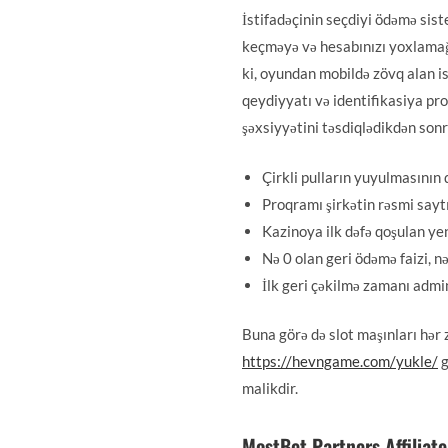
İstifadəçinin seçdiyi ödəmə sis
keçməyə və hesabınızı yoxlamağ
ki, oyundan mobildə zövq alan i
qeydiyyatı və identifikasiya pro
şəxsiyyətini təsdiqlədikdən sonra
Çirkli pulların yuyulmasının 
Proqramı şirkətin rəsmi sayt
Kazinoya ilk dəfə qoşulan ye
Nə 0 olan geri ödəmə faizi, nə
İlk geri çəkilmə zamanı admi
Buna görə də slot maşınları hər 
https://hevngame.com/yukle/
g
malikdir.
MostBet Partners Affili