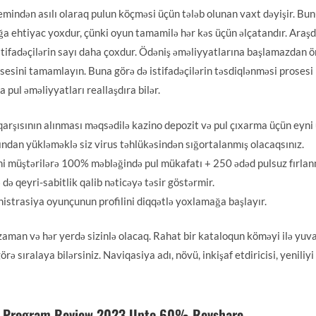
temindən asılı olaraq pulun köçməsi üçün tələb olunan vaxt dəyişir. B
a ehtiyac yoxdur, çünki oyun tamamilə hər kəs üçün əlçatandır. Ara
stifadəçilərin sayı daha çoxdur. Ödəniş əməliyyatlarına başlamazdan ö
sesini tamamlayın. Buna görə də istifadəçilərin təsdiqlənməsi prosesi 
 pul əməliyyatları reallaşdıra bilər.
qarşısının alınması məqsədilə kazino depozit və pul çıxarma üçün eyni üs
ından yükləməklə siz virus təhlükəsindən sığortalanmış olacaqsınız.
ni müştərilərə 100% məbləğində pul mükafatı + 250 ədəd pulsuz fırlanm
 də qeyri-sabitlik qalib nəticəyə təsir göstərmir.
nistrasiya oyunçunun profilini diqqətlə yoxlamağa başlayır.
zaman və hər yerdə sizinlə olacaq. Rahat bir kataloqun köməyi ilə yuv
örə sıralaya bilərsiniz. Naviqasiya adı, növü, inkişaf etdiricisi, yeniliyi 
ate Program Review 2023 Upto 60% Revshare