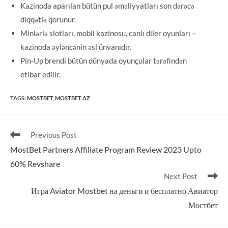
Kazinoda aparılan bütün pul əməliyyatları son dərəcə
diqqətlə qorunur.
Minlərlə slotları, mobil kazinosu, canlı diler oyunları –
kazinoda əyləncənin əsl ünvanıdır.
Pin-Up brendi bütün dünyada oyunçular tərəfindən
etibar edilir.
TAGS
:
MOSTBET
,
MOSTBET AZ
Read
Previous Post
more
MostBet Partners Affiliate Program Review 2023 Upto
articles
60% Revshare
Next Post
Игра Aviator Mostbet на деньги и бесплатно Авиатор
Мостбет