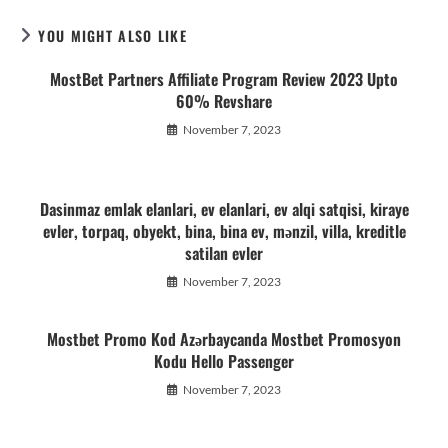
YOU MIGHT ALSO LIKE
MostBet Partners Affiliate Program Review 2023 Upto
60% Revshare
November 7, 2023
Dasinmaz emlak elanlari, ev elanlari, ev alqi satqisi, kiraye
evler, torpaq, obyekt, bina, bina ev, mənzil, villa, kreditle
satilan evler
November 7, 2023
Mostbet Promo Kod Azərbaycanda Mostbet Promosyon
Kodu Hello Passenger
November 7, 2023