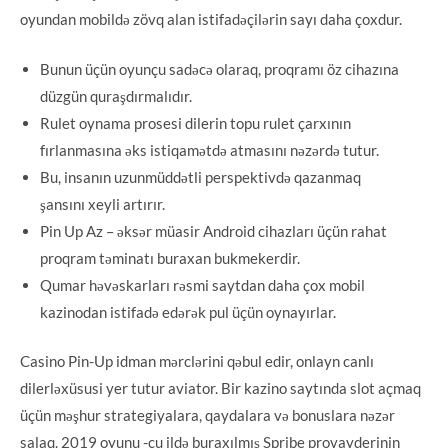
oyundan mobildə zövq alan istifadəçilərin sayı daha çoxdur.
Bunun üçün oyunçu sadəcə olaraq, proqramı öz cihazına
düzgün quraşdırmalıdır.
Rulet oynama prosesi dilerin topu rulet çarxının
fırlanmasına əks istiqamətdə atmasını nəzərdə tutur.
Bu, insanın uzunmüddətli perspektivdə qazanmaq
şansını xeyli artırır.
Pin Up Az – əksər müasir Android cihazları üçün rahat
proqram təminatı buraxan bukmekerdir.
Qumar həvəskarları rəsmi saytdan daha çox mobil
kazinodan istifadə edərək pul üçün oynayırlar.
Casino Pin-Up idman mərclərini qəbul edir, onlayn canlı
dilerləxüsusi yer tutur aviator. Bir kazino saytında slot açmaq
üçün məşhur strategiyalara, qaydalara və bonuslara nəzər
salaq. 2019 oyunu -cu ildə buraxılmış Spribe provayderinin