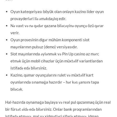
Oyun kateqoriyası böyük olan onlayn kazino lider oyun
provayderləri ilə əməkdaşlıq edir.
Nə vaxt və nə qədər qazana biləcəyinə oyunçu özü qərar
verir.
Oyun prosesinin digər mühüm komponenti slot
maşınlarının pulsuz (demo) versiyasıdır.
Slot maşınlarında əylənmək və Pin Up casino az mərc
etmək üçün mobil cihazlar üçün müxtəlif variantlardan
istifadə edə bilərsiniz.
Kazino, qumar oyunçularını rulet və müxtəlif kart
oyunlarında sınamağa hazırdır – hər kəs şansını tapa
biləcək.
Hal-hazırda oynamağa başlaya və real pul qazanmaq üçün real
bir fürsət əldə edə bilərsiniz. Onlar bank proqramlarından
istifadə etməyə, mal və xidmətləri sifariş etməyə, idman