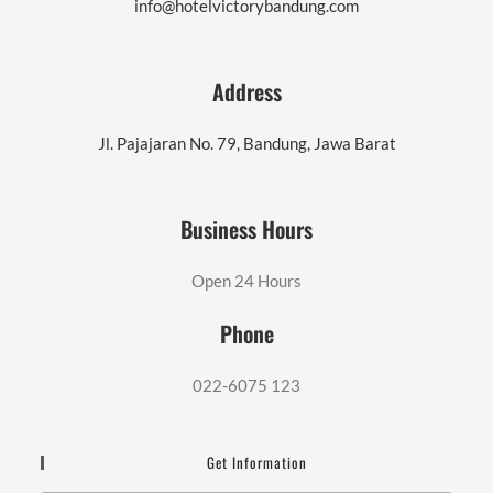
info@hotelvictorybandung.com
Address
Jl. Pajajaran No. 79, Bandung, Jawa Barat
Business Hours
Open 24 Hours
Phone
022-6075 123
Get Information