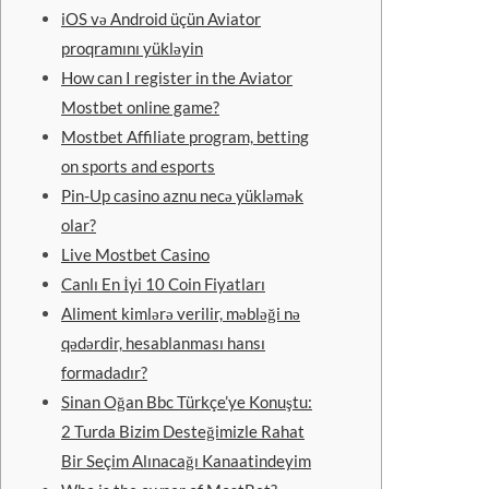
iOS və Android üçün Aviator
proqramını yükləyin
How can I register in the Aviator
Mostbet online game?
Mostbet Affiliate program, betting
on sports and esports
Pin-Up casino aznu necə yükləmək
olar?
Live Mostbet Casino
Canlı En İyi 10 Coin Fiyatları
Aliment kimlərə verilir, məbləği nə
qədərdir, hesablanması hansı
formadadır?
Sinan Oğan Bbc Türkçe’ye Konuştu:
2 Turda Bizim Desteğimizle Rahat
Bir Seçim Alınacağı Kanaatindeyim