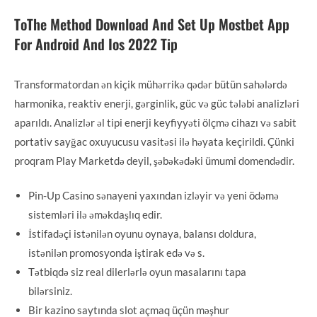
ToThe Method Download And Set Up Mostbet App
For Android And Ios 2022 Tip
Transformatordan ən kiçik mühərrikə qədər bütün sahələrdə
harmonika, reaktiv enerji, gərginlik, güc və güc tələbi analizləri
aparıldı. Analizlər əl tipi enerji keyfiyyəti ölçmə cihazı və sabit
portativ sayğac oxuyucusu vasitəsi ilə həyata keçirildi. Çünki
proqram Play Marketdə deyil, şəbəkədəki ümumi domendədir.
Pin-Up Casino sənayeni yaxından izləyir və yeni ödəmə
sistemləri ilə əməkdaşlıq edir.
İstifadəçi istənilən oyunu oynaya, balansı doldura,
istənilən promosyonda iştirak edə və s.
Tətbiqdə siz real dilerlərlə oyun masalarını tapa
bilərsiniz.
Bir kazino saytında slot açmaq üçün məşhur