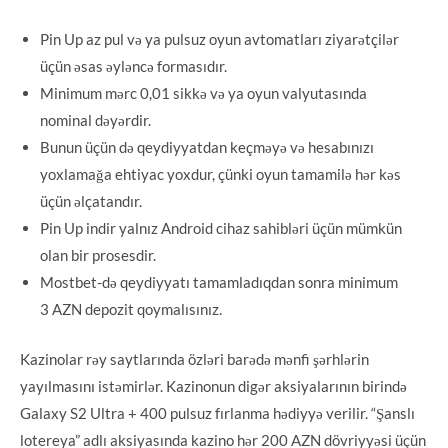
Pin Up az pul və ya pulsuz oyun avtomatları ziyarətçilər
üçün əsas əyləncə formasıdır.
Minimum mərc 0,01 sikkə və ya oyun valyutasında
nominal dəyərdir.
Bunun üçün də qeydiyyatdan keçməyə və hesabınızı
yoxlamağa ehtiyac yoxdur, çünki oyun tamamilə hər kəs
üçün əlçatandır.
Pin Up indir yalnız Android cihaz sahibləri üçün mümkün
olan bir prosesdir.
Mostbet-də qeydiyyatı tamamladıqdan sonra minimum
3 AZN depozit qoymalısınız.
Kazinolar rəy saytlarında özləri barədə mənfi şərhlərin
yayılmasını istəmirlər. Kazinonun digər aksiyalarının birində
Galaxy S2 Ultra + 400 pulsuz fırlanma hədiyyə verilir. “Şanslı
lotereya” adlı aksiyasında kazino hər 200 AZN dövriyyəsi üçün