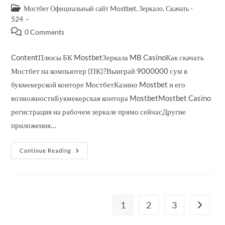
author:
published:
Post
Мостбет Официальный сайт Mostbet. Зеркало. Скачать -
category:
524
Post
0 Comments
comments:
ContentПлюсы БК MostbetЗеркала MB CasinoКак скачать
Мостбет на компьютер (ПК)?Выиграй 9000000 сум в
букмекерской конторе МостбетКазино Mostbet и его
возможностиБукмекерская контора MostbetMostbet Casino
регистрация на рабочем зеркале прямо сейчасДругие
приложения…
Мостбет
Continue Reading
Официальный
Сайт
Mostbet.
Зеркало.
Скачать
1
2
3
Go to th