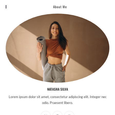
About Me
NATASHA SILVA
Lorem ipsum dolor sit amet, consectetur adipiscing elit. Integer nec
odio. Praesent libero.