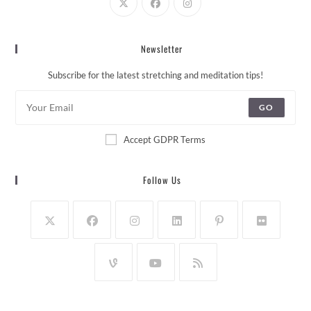
Newsletter
Subscribe for the latest stretching and meditation tips!
GO
Accept GDPR Terms
Follow Us